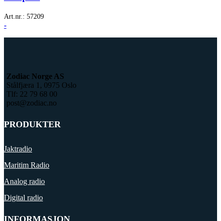
Art.nr.:
57209
-
Zodiac Norge AS
Stålfjæra 1, 0975 Oslo
Tlf: 22 79 68 00
post@zodiac.no
PRODUKTER
Jaktradio
Maritim Radio
Analog radio
Digital radio
INFORMASJON