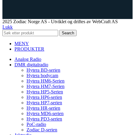
2025 Zodiac Norge AS - Utviklet og driftes av WebCraft AS
Lukk
Search
MENY
PRODUKTER
Analog Radio
DMR digitalradio
Hytera BD-serien
Hytera bodycam
Hytera HM6-Serien
Hytera HM7-Serien
Hytera HP5-Serien
Hytera HP6-serien
Hytera HP7-serien
Hytera HR-serien
Hytera MD6-serien
Hytera PD3-serien
PoC-radio
Zodiac D-serien