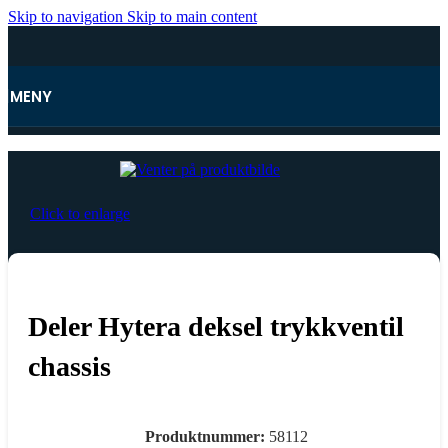
Skip to navigation
Skip to main content
MENY
Hjem
Click to enlarge
Deler Hytera deksel trykkventil
chassis
Produktnummer:
58112