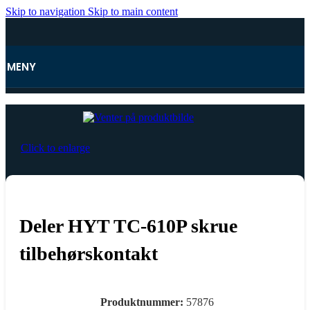
Skip to navigation
Skip to main content
MENY
Hjem
Click to enlarge
Deler HYT TC-610P skrue
tilbehørskontakt
Produktnummer:
57876