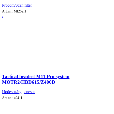
Procom/Scan filter
Art.nr.:
MI262H
-
Tactical headset M11 Pro system
MOTR2/HBD615/Z400D
Hodesett/hygienesett
Art.nr.:
49411
-