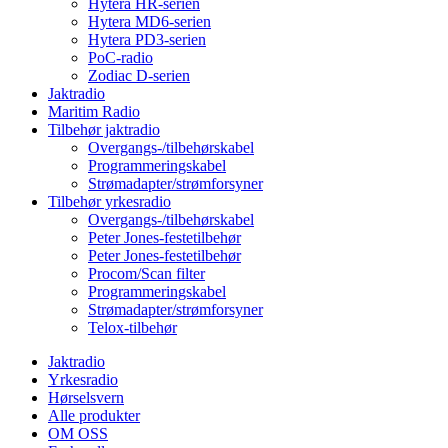
Hytera HR-serien
Hytera MD6-serien
Hytera PD3-serien
PoC-radio
Zodiac D-serien
Jaktradio
Maritim Radio
Tilbehør jaktradio
Overgangs-/tilbehørskabel
Programmeringskabel
Strømadapter/strømforsyner
Tilbehør yrkesradio
Overgangs-/tilbehørskabel
Peter Jones-festetilbehør
Peter Jones-festetilbehør
Procom/Scan filter
Programmeringskabel
Strømadapter/strømforsyner
Telox-tilbehør
Jaktradio
Yrkesradio
Hørselsvern
Alle produkter
OM OSS