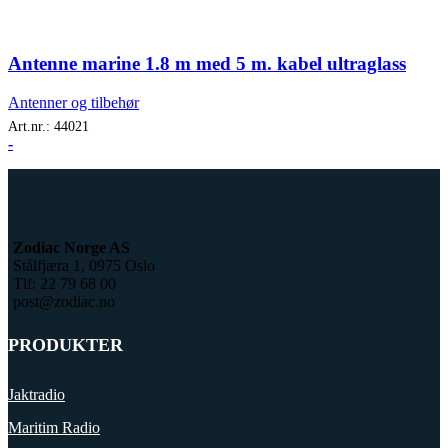
Antenne marine 1.8 m med 5 m. kabel ultraglass
Antenner og tilbehør
Art.nr.:
44021
-
Zodiac Norge AS
Stålfjæra 1, 0975 Oslo
Tlf: 22 79 68 00
post@zodiac.no
PRODUKTER
Jaktradio
Maritim Radio