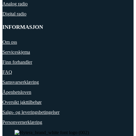
Analog radio
Digital radio
INFORMASJON
Om oss
Serviceskjema
Finn forhandler
FAQ
Samsvarserklæring
Åpenhetsloven
Oversikt jakttilbehør
Salgs- og leveringsbetingelser
Personvernerklæring