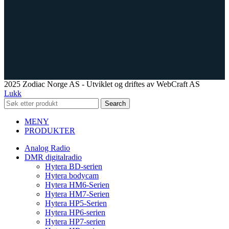
2025 Zodiac Norge AS - Utviklet og driftes av WebCraft AS
Lukk
Search
MENY
PRODUKTER
Analog Radio
DMR digitalradio
Hytera BD-serien
Hytera bodycam
Hytera HM6-Serien
Hytera HM7-Serien
Hytera HP5-Serien
Hytera HP6-serien
Hytera HP7-serien