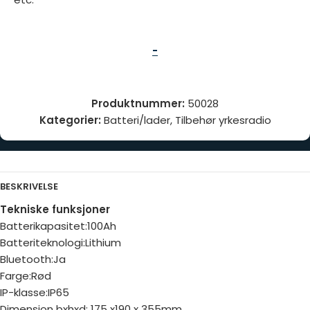
-
Produktnummer:
50028
Kategorier:
Batteri/lader
,
Tilbehør yrkesradio
BESKRIVELSE
Tekniske funksjoner
Batterikapasitet:100Ah
Batteriteknologi:Lithium
Bluetooth:Ja
Farge:Rød
IP-klasse:IP65
Dimensjon bxhxd: 175 x190 x 355mm.