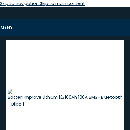
Skip to navigation
Skip to main content
MENY
Hjem
/
Tilbehør yrkesradio
/
Batteri/lader