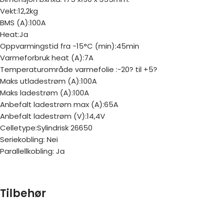
Vekt:12,2kg
BMS (A):100A
Heat:Ja
Oppvarmingstid fra -15°C (min):45min
Varmeforbruk heat (A):7A
Temperaturområde varmefolie :-20? til +5?
Maks utladestrøm (A):100A
Maks ladestrøm (A):100A
Anbefalt ladestrøm max (A):65A
Anbefalt ladestrøm (V):14,4V
Celletype:Sylindrisk 26650
Seriekobling: Nei
Parallellkobling: Ja
Tilbehør