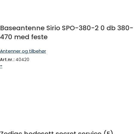
Baseantenne Sirio SPO-380-2 0 db 380-
470 med feste
Antenner og tilbehør
Art.nr.:
40420
-
Zodiac hodesett secret service (E)