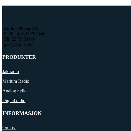
Zodiac Norge AS
Stålfjæra 1, 0975 Oslo
Tlf: 22 79 68 00
post@zodiac.no
PRODUKTER
Jaktradio
Maritim Radio
Analog radio
Digital radio
INFORMASJON
Om oss