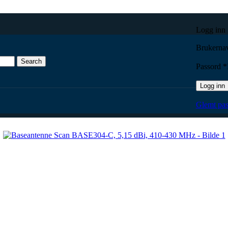
Logg inn
Brukernav
Search
Passord
*
Logg inn
Scan BASE304-C, 5,15 dBi, 410-430 MHz
Glemt pas