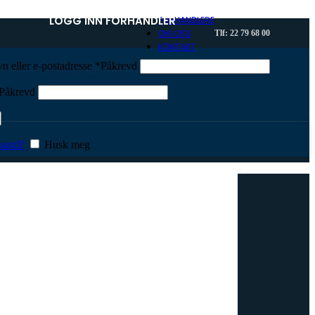
LOGG INN FORHANDLER
FORHANDLERE
OM OSS
Tlf: 22 79 68 00
KONTAKT
n eller e-postadresse
*
Påkrevd
Påkrevd
sord?
Husk meg