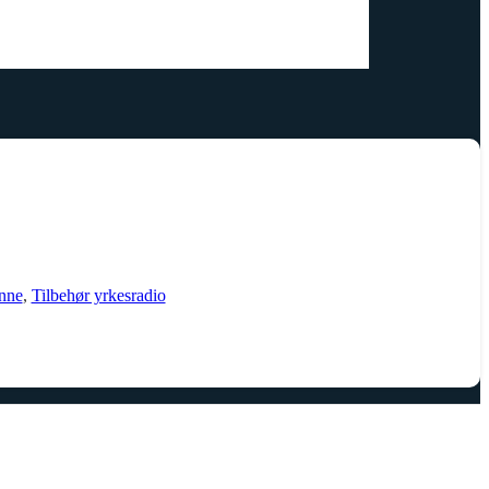
nne
,
Tilbehør yrkesradio