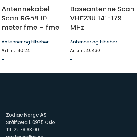
Antennekabel
Baseantenne Scan
Scan RG58 10
VHF23U 141-179
meter fme – fme
MHz
Antenner og tilbehør
Antenner og tilbehør
Art.nr.:
40124
Art.nr.:
40430
-
-
Zodiac Norge AS
Stålfjæra 1, 0975 Oslo
Tlf: 22 79 68 00
post@zodiac.no