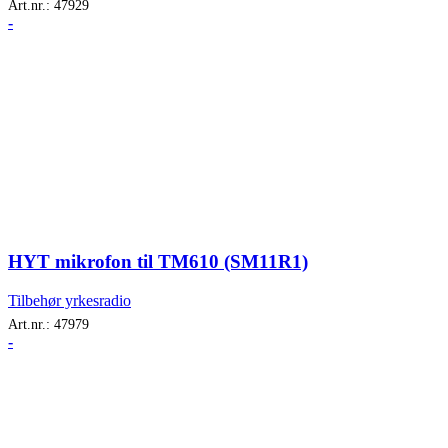
Art.nr.:
47929
-
HYT mikrofon til TM610 (SM11R1)
Tilbehør yrkesradio
Art.nr.:
47979
-