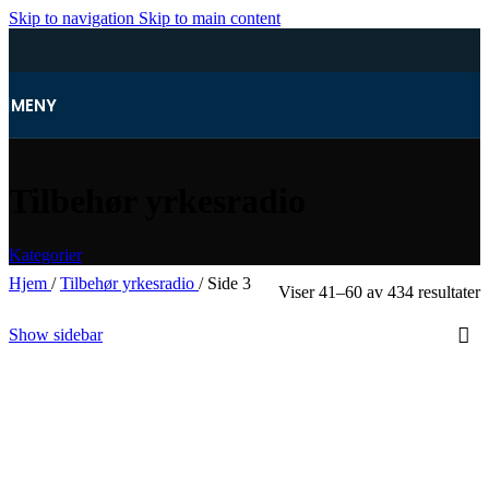
Skip to navigation
Skip to main content
MENY
Tilbehør yrkesradio
Kategorier
Hjem
/
Tilbehør yrkesradio
/
Side 3
Viser 41–60 av 434 resultater
Show sidebar