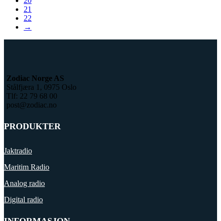
20
21
22
→
Zodiac Norge AS
Stålfjæra 1, 0975 Oslo
Tlf: 22 79 68 00
post@zodiac.no
PRODUKTER
Jaktradio
Maritim Radio
Analog radio
Digital radio