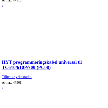
Art.nr.:
47915
-
HYT programmeringskabel universal til
TC610/610P/700 (PC08)
Tilbehør yrkesradio
Art.nr.:
47961
-