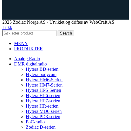
2025 Zodiac Norge AS - Utviklet og driftes av WebCraft AS
Lukk
Search
MENY
PRODUKTER
Analog Radio
DMR digitalradio
Hytera BD-serien
Hytera bodycam
Hytera HM6-Serien
Hytera HM7-Serien
Hytera HP5-Serien
Hytera HP6-serien
Hytera HP7-serien
Hytera HR-serien
Hytera MD6-serien
Hytera PD3-serien
PoC-radio
Zodiac D-serien