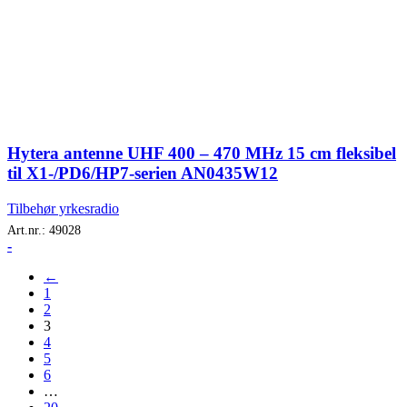
Hytera antenne UHF 400 – 470 MHz 15 cm fleksibel
til X1-/PD6/HP7-serien AN0435W12
Tilbehør yrkesradio
Art.nr.:
49028
-
←
1
2
3
4
5
6
…