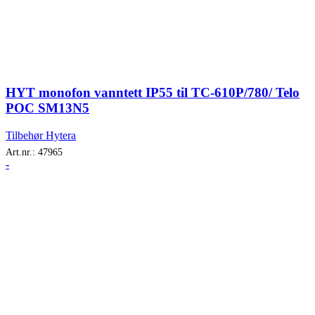
HYT monofon vanntett IP55 til TC-610P/780/ Telo
POC SM13N5
Tilbehør Hytera
Art.nr.:
47965
-