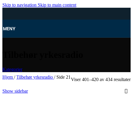
Skip to navigation
Skip to main content
MENY
Tilbehør yrkesradio
Kategorier
Hjem
/
Tilbehør yrkesradio
/
Side 21
Viser 401–420 av 434 resultater
Show sidebar