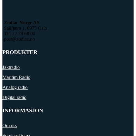
Zodiac Norge AS
Stålfjæra 1, 0975 Oslo
Tlf: 22 79 68 00
post@zodiac.no
PRODUKTER
Jaktradio
Maritim Radio
Analog radio
Digital radio
INFORMASJON
Om oss
Serviceskjema