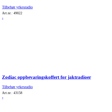
Tilbehør yrkesradio
Art.nr.:
49022
-
Zodiac oppbevaringskoffert for jaktradioer
Tilbehør yrkesradio
Art.nr.:
43158
-