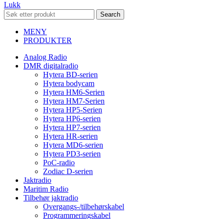
Lukk
Search
MENY
PRODUKTER
Analog Radio
DMR digitalradio
Hytera BD-serien
Hytera bodycam
Hytera HM6-Serien
Hytera HM7-Serien
Hytera HP5-Serien
Hytera HP6-serien
Hytera HP7-serien
Hytera HR-serien
Hytera MD6-serien
Hytera PD3-serien
PoC-radio
Zodiac D-serien
Jaktradio
Maritim Radio
Tilbehør jaktradio
Overgangs-/tilbehørskabel
Programmeringskabel