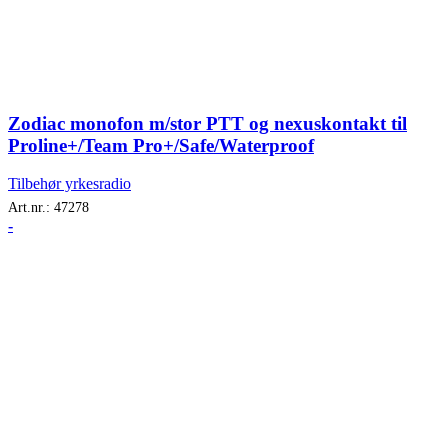
Zodiac monofon m/stor PTT og nexuskontakt til
Proline+/Team Pro+/Safe/Waterproof
Tilbehør yrkesradio
Art.nr.:
47278
-