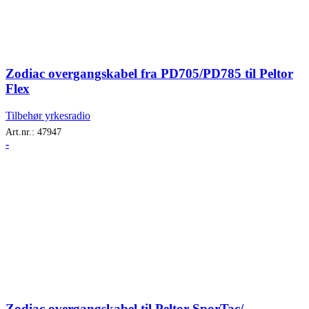
Zodiac overgangskabel fra PD705/PD785 til Peltor
Flex
Tilbehør yrkesradio
Art.nr.:
47947
-
Zodiac overgangskabel til Peltor SporTac/