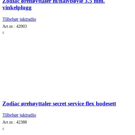
Zodiac ørehøyttaler m/halvbøyle 3.5 mm.
vinkelplugg
Tilbehør jaktradio
Art.nr.:
42003
-
Zodiac ørehøyttaler secret service flex hodesett
Tilbehør jaktradio
Art.nr.:
42388
-