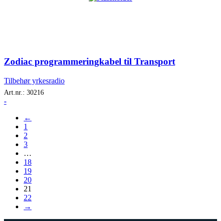
Zodiac programmeringkabel til Transport
Tilbehør yrkesradio
Art.nr.:
30216
-
←
1
2
3
…
18
19
20
21
22
→