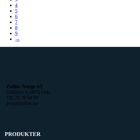
4
5
6
7
8
9
→
Zodiac Norge AS
Stålfjæra 1, 0975 Oslo
Tlf: 22 79 68 00
post@zodiac.no
PRODUKTER