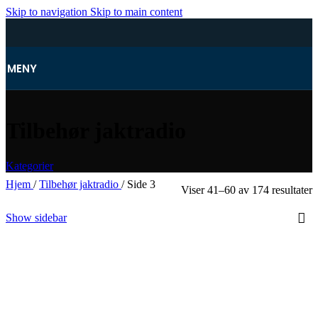
Skip to navigation
Skip to main content
MENY
Tilbehør jaktradio
Kategorier
Hjem
/
Tilbehør jaktradio
/
Side 3
Viser 41–60 av 174 resultater
Show sidebar