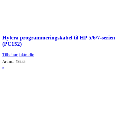
Hytera programmeringskabel til HP 5/6/7-serien
(PC152)
Tilbehør jaktradio
Art.nr.:
49253
-