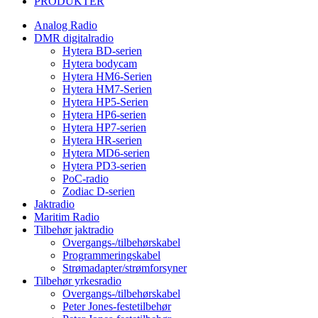
PRODUKTER
Analog Radio
DMR digitalradio
Hytera BD-serien
Hytera bodycam
Hytera HM6-Serien
Hytera HM7-Serien
Hytera HP5-Serien
Hytera HP6-serien
Hytera HP7-serien
Hytera HR-serien
Hytera MD6-serien
Hytera PD3-serien
PoC-radio
Zodiac D-serien
Jaktradio
Maritim Radio
Tilbehør jaktradio
Overgangs-/tilbehørskabel
Programmeringskabel
Strømadapter/strømforsyner
Tilbehør yrkesradio
Overgangs-/tilbehørskabel
Peter Jones-festetilbehør