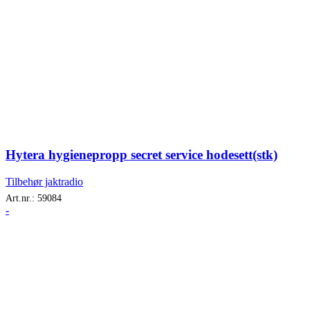
Hytera hygienepropp secret service hodesett(stk)
Tilbehør jaktradio
Art.nr.:
59084
-