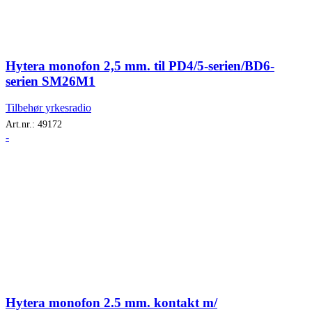
Hytera monofon 2,5 mm. til PD4/5-serien/BD6-
serien SM26M1
Tilbehør yrkesradio
Art.nr.:
49172
-
Hytera monofon 2.5 mm. kontakt m/