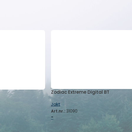
om våre Zodiac-jaktradioer.
Zodiac Extreme Digital BT
Jakt
Art.nr.:
31090
-