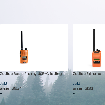
anerkjente magasiner og nettsteder. Nedenfor kan du lese 
Hjem
/
Jakt
Zodiac Basic Pro m/ USB-C lading
Zodiac Extreme
Jakt
Jakt
Art.nr.:
31040
Art.nr.:
31051
-
-