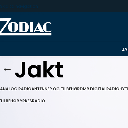
Skip to navigation
Skip to main content
JA
Jakt
ANALOG RADIO
ANTENNER OG TILBEHØR
DMR DIGITALRADIO
HYT
TILBEHØR YRKESRADIO
Vi har lyttet til markedet og deretter tatt frem produkter so
en god start på jakta. Det er alltid viktig med en robust ra
forutsetning for en god jaktopplevelse. Vi i Zodiac jobber utr