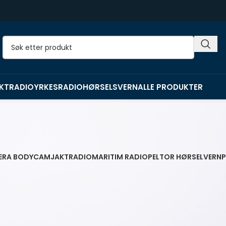
KTRADIO
YRKESRADIO
HØRSELSVERN
ALLE PRODUKTER
ERA BODYCAM
JAKTRADIO
MARITIM RADIO
PELTOR HØRSELVERN
m er utviklet og tilpasset det klimaet og de forholdene vi ha
dio som tåler vått og hardt vær, og som samtidig er enkel å b
ettelig for at du skal få en god jaktopplevelse. Flere av våre 