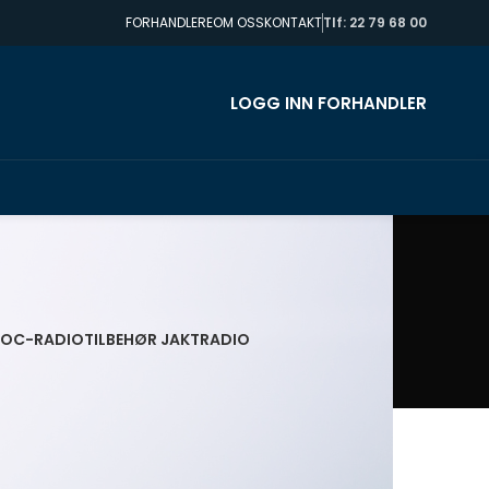
FORHANDLERE
OM OSS
KONTAKT
Tlf: 22 79 68 00
LOGG INN FORHANDLER
POC-RADIO
TILBEHØR JAKTRADIO
r i Skandinavia. Med en god jaktradio får du
ruke. God lyd og rekkevidde er en
jaktradioer har vært «Best i Test» i