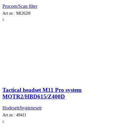
Procom/Scan filter
Art.nr.:
MI262H
-
Tactical headset M11 Pro system
MOTR2/HBD615/Z400D
Hodesett/hygienesett
Art.nr.:
49411
-