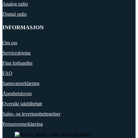
Analog radio
Digital radio
INFORMASJON
Om oss
Serviceskjema
Finn forhandler
FAQ
Samsvarserklæring
Åpenhetsloven
Oversikt jakttilbehør
Salgs- og leveringsbetingelser
Personvernerklæring