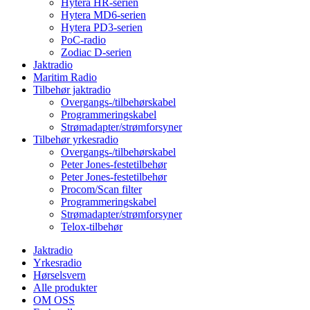
Hytera HR-serien
Hytera MD6-serien
Hytera PD3-serien
PoC-radio
Zodiac D-serien
Jaktradio
Maritim Radio
Tilbehør jaktradio
Overgangs-/tilbehørskabel
Programmeringskabel
Strømadapter/strømforsyner
Tilbehør yrkesradio
Overgangs-/tilbehørskabel
Peter Jones-festetilbehør
Peter Jones-festetilbehør
Procom/Scan filter
Programmeringskabel
Strømadapter/strømforsyner
Telox-tilbehør
Jaktradio
Yrkesradio
Hørselsvern
Alle produkter
OM OSS