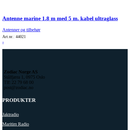
Antenne marine 1.8 m med 5 m. kabel ultraglass
Antenner og tilbehør
Art.nr.:
44021
-
Zodiac Norge AS
Stålfjæra 1, 0975 Oslo
Tlf: 22 79 68 00
post@zodiac.no
PRODUKTER
Jaktradio
Maritim Radio