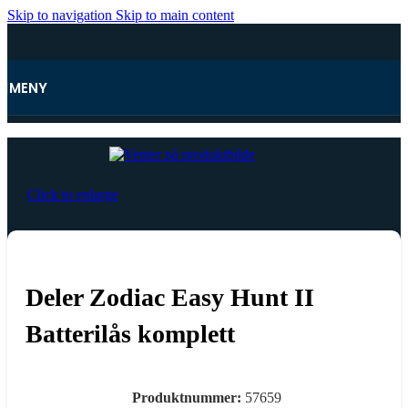
Skip to navigation
Skip to main content
MENY
Hjem
Click to enlarge
Deler Zodiac Easy Hunt II
Batterilås komplett
Produktnummer:
57659